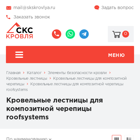
mail@skskrovlya.ru
Задать вопрос
Заказать звонок
0
8
8
@skskrovlya
(495)
(936)
510-
002-
МЕНЮ
77-
05-
46
07
Главная
Каталог
Элементы безопасности кровли
Кровельные лестницы
Кровельные лестницы для композитной
черепицы
Кровельные лестницы для композитной черепицы
roofsystems
Кровельные лестницы для
композитной черепицы
roofsystems
По наименованию