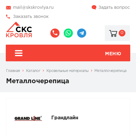
mail@skskrovlya.ru
Задать вопрос
Заказать звонок
0
8
8
@skskrovlya
(495)
(936)
510-
002-
МЕНЮ
77-
05-
46
07
Главная
Каталог
Кровельные материалы
Металлочерепица
Металлочерепица
Грандлайн