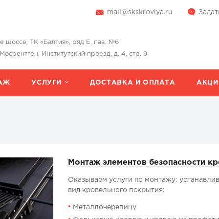
mail@skskrovlya.ru
Задат
шоссе, ТК «Балтия», ряд Е, пав. №6
 Мосрентген, Институтский проезд, д. 4, стр. 9
АЖ
УСЛУГИ
ДОСТАВКА И ОПЛАТА
АКЦИ
Монтаж элементов безопасности к
Оказываем услуги по монтажу: устанавли
вид кровельного покрытия:
Металлочерепицу