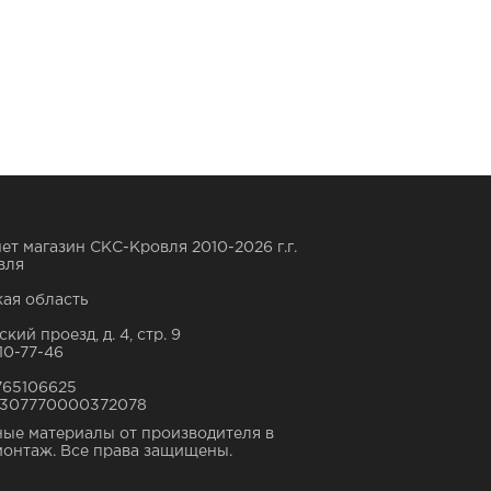
ет магазин СКС-Кровля 2010-2026 г.г.
вля
ая область
кий проезд, д. 4, стр. 9
10-77-46
765106625
307770000372078
ые материалы от производителя в
монтаж. Все права защищены.