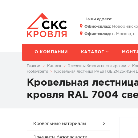
Наши адреса:
Офис-склад:
Новорижское 
Офис-склад:
г. Москва, п.
О КОМПАНИИ
КАТАЛОГ
МОНТ
Главная
Каталог
Элементы безопасности кровли
Кр
roofsystems
Кровельная лестница PRESTIGE ZN 25х45мм L
Кровельная лестница
кровля RAL 7004 св
Кровельные материалы
Элементы безопасности