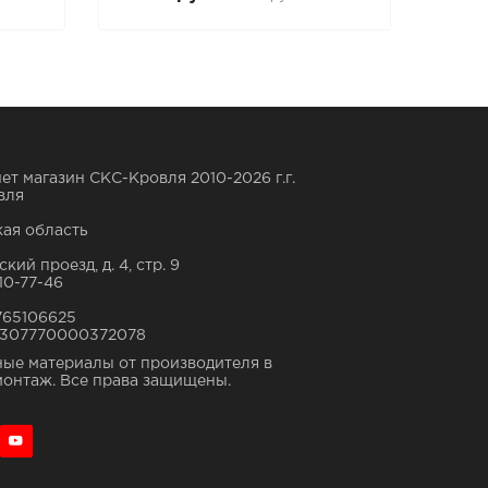
ет магазин СКС-Кровля 2010-2026 г.г.
вля
ая область
кий проезд, д. 4, стр. 9
10-77-46
765106625
307770000372078
ые материалы от производителя в
монтаж. Все права защищены.