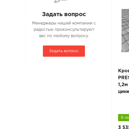
Задать вопрос
Менеджеры нашей компании с
радостью проконсультируют
вас по любому вопросу.
Задать вопрос
Лестница кровельная
Кро
 L-
PRESTIGE ZN 25х45мм L-
PRE
вля
3м композитная кровля
1,2м
цин
В наличии
В н
6 545 руб.
3 53
9 350 руб.