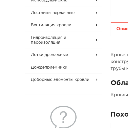
Мансардные окна
Лестницы чердачные
Вентиляция кровли
Опи
Гидроизоляция и
пароизоляция
Кровел
Лотки дренажные
констр
Дождеприемники
трубы к
Доборные элементы кровли
Обла
Кровля
Пох