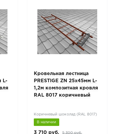
Кровельная лестница
Кро
 L-
PRESTIGE ZN 25x45мм L-
PRE
овля
1,2м композитная кровля
1,2
RAL 8017 коричневый
RAL
Коричневый шоколад (RAL 8017)
Сигн
В наличии
В н
3 710 руб.
3 71
5 300 руб.