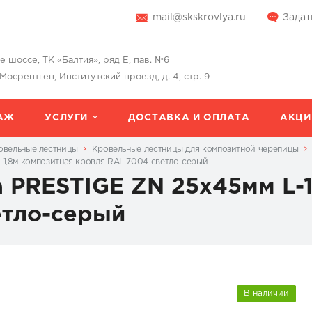
mail@skskrovlya.ru
Задат
шоссе, ТК «Балтия», ряд Е, пав. №6
 Мосрентген, Институтский проезд, д. 4, стр. 9
АЖ
УСЛУГИ
ДОСТАВКА И ОПЛАТА
АКЦИ
овельные лестницы
Кровельные лестницы для композитной черепицы
-1,8м композитная кровля RAL 7004 светло-серый
 PRESTIGE ZN 25х45мм L-
етло-серый
В наличии