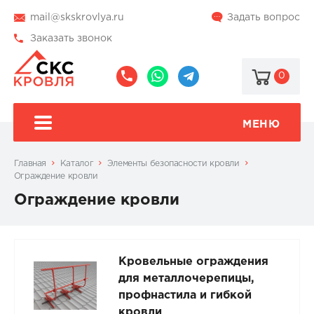
mail@skskrovlya.ru
Задать вопрос
Заказать звонок
0
8
8
@skskrovlya
(495)
(936)
510-
002-
МЕНЮ
77-
05-
46
07
Главная
Каталог
Элементы безопасности кровли
Ограждение кровли
Ограждение кровли
Кровельные ограждения
для металлочерепицы,
профнастила и гибкой
кровли