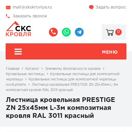
mail@skskrovlya.ru
Задать вопрос
Заказать звонок
0
8
8
@skskrovlya
(495)
(936)
510-
002-
МЕНЮ
77-
05-
46
07
Главная
Каталог
Элементы безопасности кровли
Кровельные лестницы
Кровельные лестницы для композитной
черепицы
Кровельные лестницы для композитной черепицы
roofsystems
Лестница кровельная PRESTIGE ZN 25x45мм L-3м
композитная кровля RAL 3011 красный
Лестница кровельная PRESTIGE
ZN 25x45мм L-3м композитная
кровля RAL 3011 красный