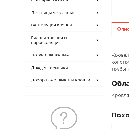
Мансардные окна
Лестницы чердачные
Вентиляция кровли
Опи
Гидроизоляция и
пароизоляция
Кровел
Лотки дренажные
констр
Дождеприемники
трубы к
Доборные элементы кровли
Обла
Кровля
Пох