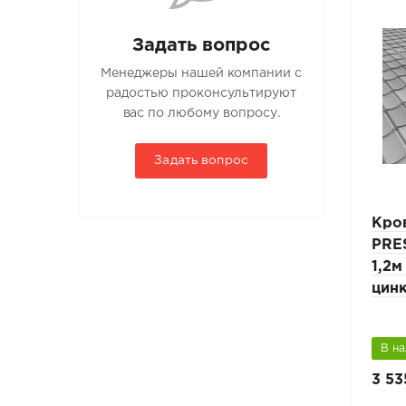
Задать вопрос
Менеджеры нашей компании с
радостью проконсультируют
вас по любому вопросу.
Задать вопрос
Кровельная лестница
Кро
 L-
PRESTIGE ZN 25х45мм L-
PRE
ля
1,8м композитная кровля
1,2м
цин
В наличии
В н
4 445 руб.
3 53
6 350 руб.