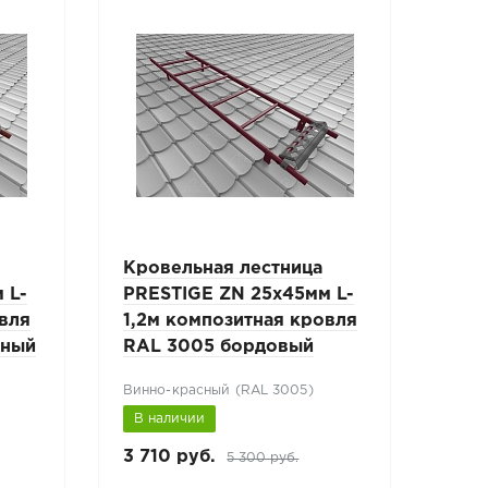
Кровельная лестница
Кро
 L-
PRESTIGE ZN 25x45мм L-
PRE
овля
1,2м композитная кровля
1,8
сный
RAL 3005 бордовый
RAL
Винно-красный (RAL 3005)
Белы
В наличии
В н
3 710 руб.
4 44
5 300 руб.