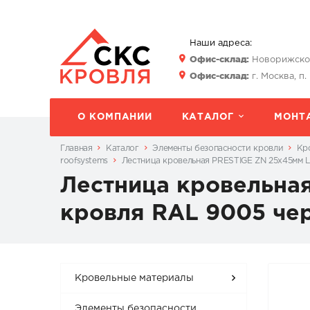
Наши адреса:
Офис-склад:
Новорижское 
Офис-склад:
г. Москва, п.
О КОМПАНИИ
КАТАЛОГ
МОНТ
Главная
Каталог
Элементы безопасности кровли
Кр
roofsystems
Лестница кровельная PRESTIGE ZN 25x45мм 
Лестница кровельна
кровля RAL 9005 че
Кровельные материалы
Элементы безопасности