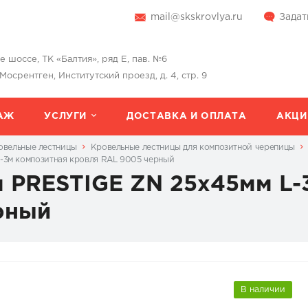
mail@skskrovlya.ru
Задат
шоссе, ТК «Балтия», ряд Е, пав. №6
 Мосрентген, Институтский проезд, д. 4, стр. 9
АЖ
УСЛУГИ
ДОСТАВКА И ОПЛАТА
АКЦИ
овельные лестницы
Кровельные лестницы для композитной черепицы
L-3м композитная кровля RAL 9005 черный
я PRESTIGE ZN 25x45мм L-
рный
В наличии