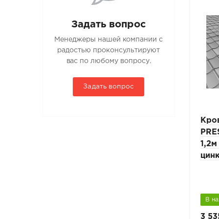
Задать вопрос
Менеджеры нашей компании с
радостью проконсультируют
вас по любому вопросу.
Задать вопрос
Лестница кровельная
Кро
 L-
PRESTIGE ZN 25x45мм L-
PRE
ля
3м композитная кровля
1,2м
вый
RAL 7004 светло-серый
цин
Сигнально-серый (RAL 7004)
В наличии
В н
6 545 руб.
3 53
9 350 руб.