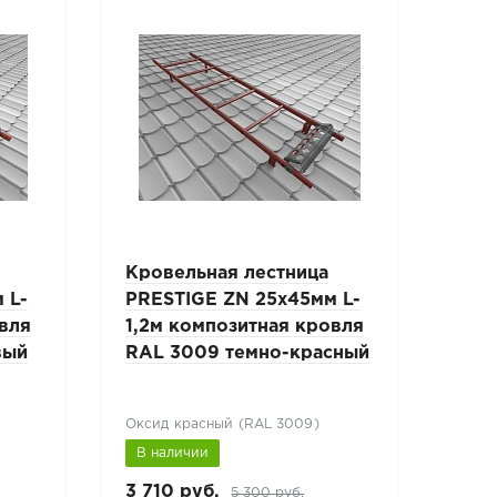
Кровельная лестница
Кро
 L-
PRESTIGE ZN 25x45мм L-
PRE
овля
1,2м композитная кровля
1,8
вый
RAL 3009 темно-красный
RAL
зел
Оксид красный (RAL 3009)
Лист
В наличии
В н
3 710 руб.
4 44
5 300 руб.