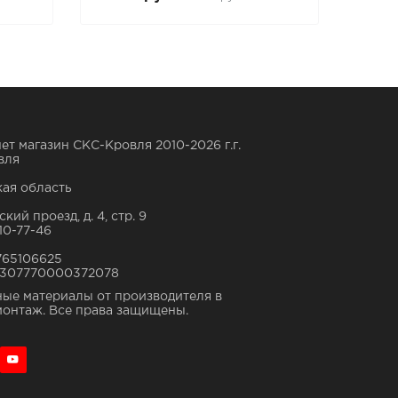
ет магазин СКС-Кровля 2010-2026 г.г.
вля
ая область
кий проезд, д. 4, стр. 9
10-77-46
765106625
307770000372078
ые материалы от производителя в
монтаж. Все права защищены.