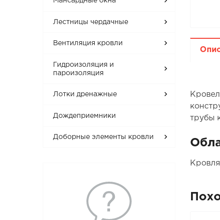
Мансардные окна
Лестницы чердачные
Вентиляция кровли
Опи
Гидроизоляция и
пароизоляция
Кровел
Лотки дренажные
констр
Дождеприемники
трубы к
Доборные элементы кровли
Обла
Кровля
Пох