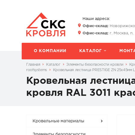
Наши адреса:
Офис-склад:
Новорижское 
Офис-склад:
г. Москва, п.
О КОМПАНИИ
КАТАЛОГ
МОНТ
Главная
Каталог
Элементы безопасности кровли
Кр
roofsystems
Кровельная лестница PRESTIGE ZN 25х45мм L-
Кровельная лестница
кровля RAL 3011 кра
Кровельные материалы
Элементы безопасности