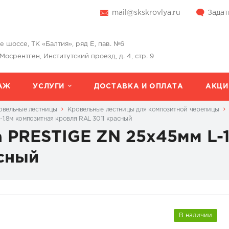
mail@skskrovlya.ru
Задат
шоссе, ТК «Балтия», ряд Е, пав. №6
 Мосрентген, Институтский проезд, д. 4, стр. 9
АЖ
УСЛУГИ
ДОСТАВКА И ОПЛАТА
АКЦИ
овельные лестницы
Кровельные лестницы для композитной черепицы
1,8м композитная кровля RAL 3011 красный
 PRESTIGE ZN 25х45мм L-
сный
В наличии