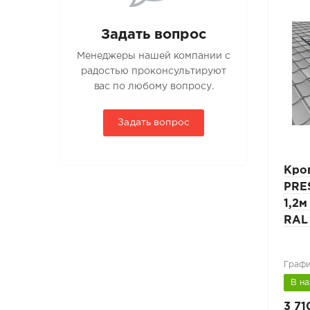
Задать вопрос
Менеджеры нашей компании с
радостью проконсультируют
вас по любому вопросу.
Задать вопрос
Лестница кровельная
Кро
 L-
PRESTIGE ZN 25x45мм L-
PRE
ля
3м композитная кровля
1,2м
ый
RAL 6005 зеленый
RAL
Зеленый мох (RAL 6005)
Графи
В наличии
В н
6 545 руб.
3 71
9 350 руб.