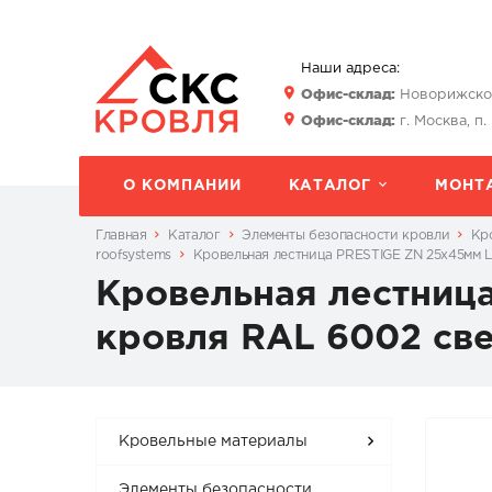
Наши адреса:
Офис-склад:
Новорижское 
Офис-склад:
г. Москва, п.
О КОМПАНИИ
КАТАЛОГ
МОНТ
Главная
Каталог
Элементы безопасности кровли
Кр
roofsystems
Кровельная лестница PRESTIGE ZN 25х45мм L
Кровельная лестница
кровля RAL 6002 св
Кровельные материалы
Элементы безопасности