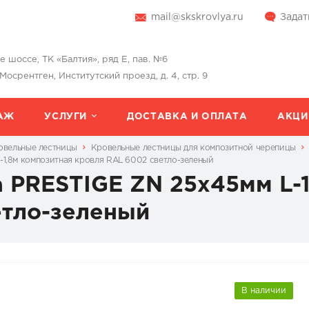
mail@skskrovlya.ru
Задат
шоссе, ТК «Балтия», ряд Е, пав. №6
 Мосрентген, Институтский проезд, д. 4, стр. 9
АЖ
УСЛУГИ
ДОСТАВКА И ОПЛАТА
АКЦИ
овельные лестницы
Кровельные лестницы для композитной черепицы
-1,8м композитная кровля RAL 6002 светло-зеленый
 PRESTIGE ZN 25х45мм L-
етло-зеленый
В наличии