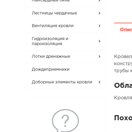
Мансардные окна
Лестницы чердачные
Вентиляция кровли
Опи
Гидроизоляция и
пароизоляция
Кровел
Лотки дренажные
констр
Дождеприемники
трубы к
Доборные элементы кровли
Обла
Кровля
Пох