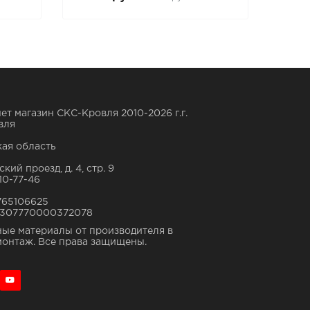
ет магазин СКС-Кровля 2010-2026 г.г.
вля
ая область
кий проезд, д. 4, стр. 9
10-77-46
765106625
307770000372078
ые материалы от производителя в
монтаж. Все права защищены.