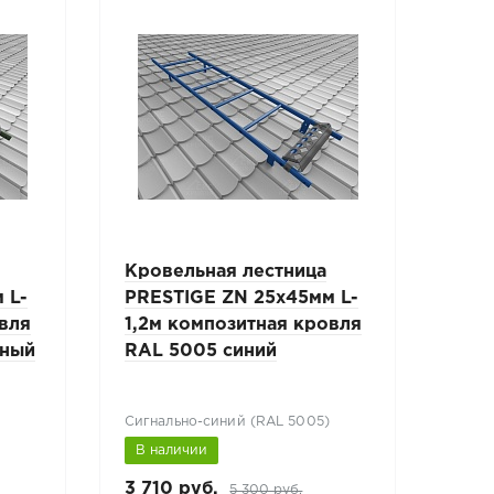
Кровельная лестница
Кро
 L-
PRESTIGE ZN 25x45мм L-
PRE
овля
1,2м композитная кровля
1,8
еный
RAL 5005 синий
RAL
Сигнально-синий (RAL 5005)
Граф
В наличии
В н
3 710 руб.
4 44
5 300 руб.