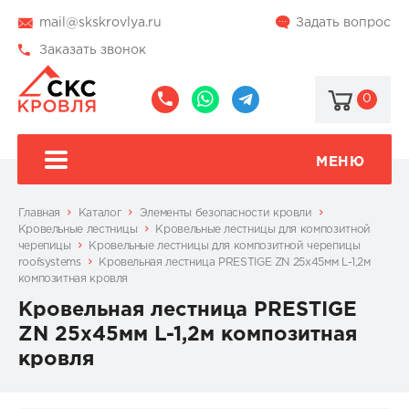
mail@skskrovlya.ru
Задать вопрос
Заказать звонок
0
8
8
@skskrovlya
(495)
(936)
510-
002-
МЕНЮ
77-
05-
46
07
Главная
Каталог
Элементы безопасности кровли
Кровельные лестницы
Кровельные лестницы для композитной
черепицы
Кровельные лестницы для композитной черепицы
roofsystems
Кровельная лестница PRESTIGE ZN 25х45мм L-1,2м
композитная кровля
Кровельная лестница PRESTIGE
ZN 25х45мм L-1,2м композитная
кровля