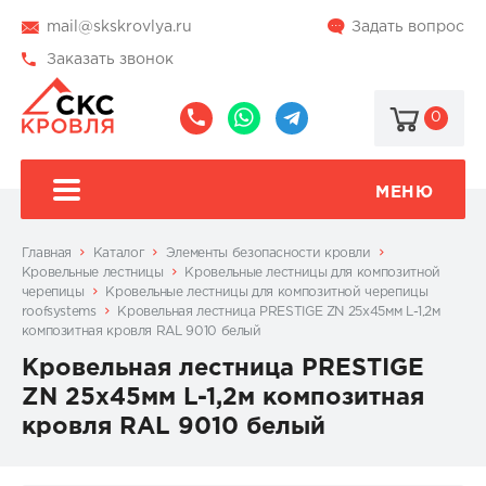
mail@skskrovlya.ru
Задать вопрос
Заказать звонок
0
8
8
@skskrovlya
(495)
(936)
510-
002-
МЕНЮ
77-
05-
46
07
Главная
Каталог
Элементы безопасности кровли
Кровельные лестницы
Кровельные лестницы для композитной
черепицы
Кровельные лестницы для композитной черепицы
roofsystems
Кровельная лестница PRESTIGE ZN 25x45мм L-1,2м
композитная кровля RAL 9010 белый
Кровельная лестница PRESTIGE
ZN 25x45мм L-1,2м композитная
кровля RAL 9010 белый