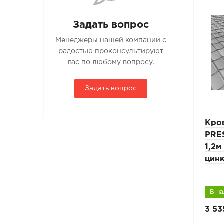
Задать вопрос
Менеджеры нашей компании с
радостью проконсультируют
вас по любому вопросу.
Задать вопрос
Лестница кровельная
Кро
 L-
PRESTIGE ZN 25x45мм L-
PRE
ля
3м композитная кровля
1,2м
RAL 3005 бордовый
цин
Винно-красный (RAL 3005)
В наличии
В н
6 545 руб.
3 53
9 350 руб.