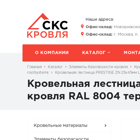
Наши адреса:
Офис-склад:
Новорижское 
Офис-склад:
г. Москва, п.
О КОМПАНИИ
КАТАЛОГ
МОНТ
Главная
Каталог
Элементы безопасности кровли
Кр
roofsystems
Кровельная лестница PRESTIGE ZN 25х45мм L
Кровельная лестница
кровля RAL 8004 те
Кровельные материалы
Элементы безопасности