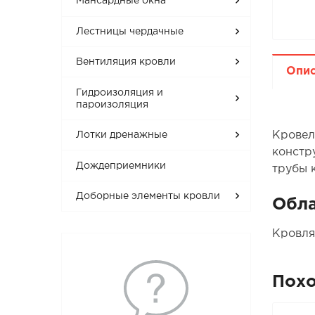
Мансардные окна
Лестницы чердачные
Вентиляция кровли
Опи
Гидроизоляция и
пароизоляция
Кровел
Лотки дренажные
констр
Дождеприемники
трубы к
Доборные элементы кровли
Обла
Кровля
Пох