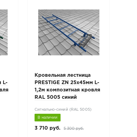
Кровельная лестница
Кро
 L-
PRESTIGE ZN 25x45мм L-
PRE
овля
1,2м композитная кровля
1,8
RAL 5005 синий
RAL
Сигнально-синий (RAL 5005)
Белы
В наличии
В н
3 710 руб.
4 44
5 300 руб.