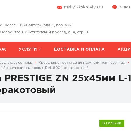
mail@skskrovlya.ru
Задат
шоссе, ТК «Балтия», ряд Е, пав. №6
 Мосрентген, Институтский проезд, д. 4, стр. 9
АЖ
УСЛУГИ
ДОСТАВКА И ОПЛАТА
АКЦИ
овельные лестницы
Кровельные лестницы для композитной черепицы
-1,8м композитная кровля RAL 8004 терракотовый
 PRESTIGE ZN 25х45мм L-
рракотовый
В наличии