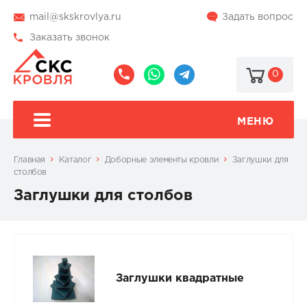
mail@skskrovlya.ru
Задать вопрос
Заказать звонок
0
8
8
@skskrovlya
(495)
(936)
510-
002-
МЕНЮ
77-
05-
46
07
Главная
Каталог
Доборные элементы кровли
Заглушки для
столбов
Заглушки для столбов
Заглушки квадратные