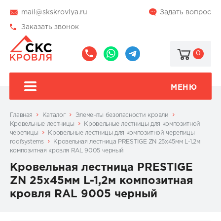
mail@skskrovlya.ru
Задать вопрос
Заказать звонок
0
8
8
@skskrovlya
(495)
(936)
510-
002-
МЕНЮ
77-
05-
46
07
Главная
Каталог
Элементы безопасности кровли
Кровельные лестницы
Кровельные лестницы для композитной
черепицы
Кровельные лестницы для композитной черепицы
roofsystems
Кровельная лестница PRESTIGE ZN 25x45мм L-1,2м
композитная кровля RAL 9005 черный
Кровельная лестница PRESTIGE
ZN 25x45мм L-1,2м композитная
кровля RAL 9005 черный