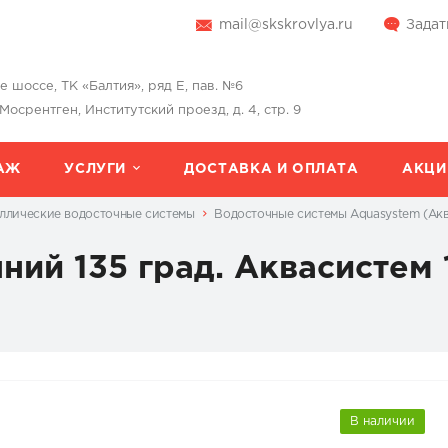
mail@skskrovlya.ru
Задат
шоссе, ТК «Балтия», ряд Е, пав. №6
 Мосрентген, Институтский проезд, д. 4, стр. 9
АЖ
УСЛУГИ
ДОСТАВКА И ОПЛАТА
АКЦИ
ллические водосточные системы
Водосточные системы Aquasystem (Ак
ний 135 град. Аквасистем 
В наличии