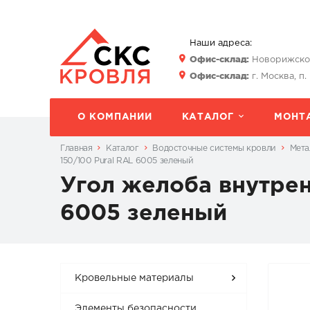
Наши адреса:
Офис-склад:
Новорижское 
Офис-склад:
г. Москва, п.
О КОМПАНИИ
КАТАЛОГ
МОНТ
Главная
Каталог
Водосточные системы кровли
Мета
150/100 Pural RAL 6005 зеленый
Угол желоба внутрен
6005 зеленый
Кровельные материалы
Элементы безопасности