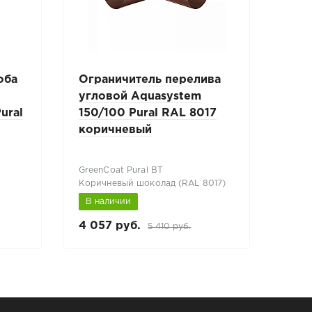
оба
Ограничитель перелива
Вор
угловой Aquasystem
удл
ural
150/100 Pural RAL 8017
125/
коричневый
чер
GreenCoat Pural BT
Green
Коричневый шоколад (RAL 8017)
Черны
В наличии
В н
4 057 руб.
29 
5 410 руб.