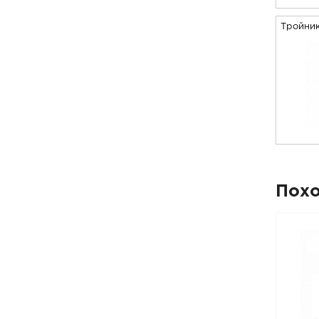
Тройни
Пох