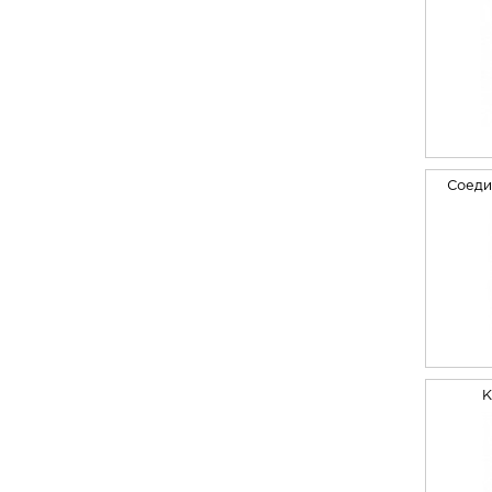
Соеди
К