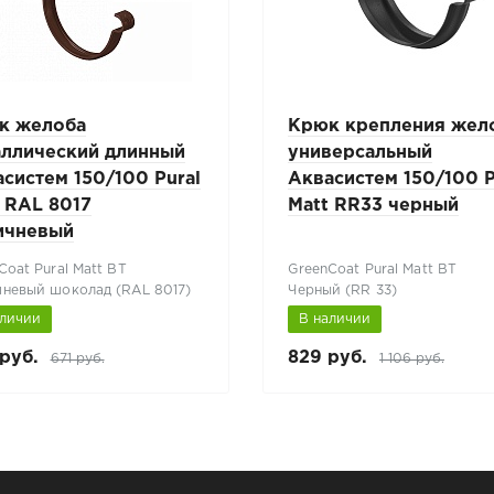
к желоба
Крюк крепления жел
аллический длинный
универсальный
систем 150/100 Pural
Аквасистем 150/100 P
 RAL 8017
Matt RR33 черный
ичневый
Coat Pural Matt BT
GreenCoat Pural Matt BT
невый шоколад (RAL 8017)
Черный (RR 33)
аличии
В наличии
руб.
829 руб.
671 руб.
1 106 руб.