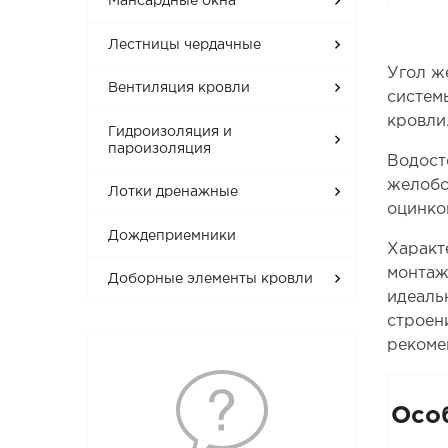
Мансардные окна
Лестницы чердачные
Угол ж
Вентиляция кровли
систем
кровли
Гидроизоляция и
пароизоляция
Водост
желобо
Лотки дренажные
оцинко
Дождеприемники
Характ
монтаж
Доборные элементы кровли
идеаль
строен
рекоме
Осо