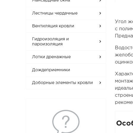
Мансардные окна
Лестницы чердачные
Угол ж
Вентиляция кровли
с поли
Предна
Гидроизоляция и
пароизоляция
Водост
желобо
Лотки дренажные
оцинко
Дождеприемники
Характ
монтаж
Доборные элементы кровли
идеаль
строен
рекоме
Осо