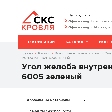
Наши адреса:
Офис-склад:
Новорижское 
Офис-склад:
г. Москва, п.
О КОМПАНИИ
КАТАЛОГ
МОНТ
Главная
Каталог
Водосточные системы кровли
Мета
150/100 Pural RAL 6005 зеленый
Угол желоба внутрен
6005 зеленый
Кровельные материалы
Элементы безопасности