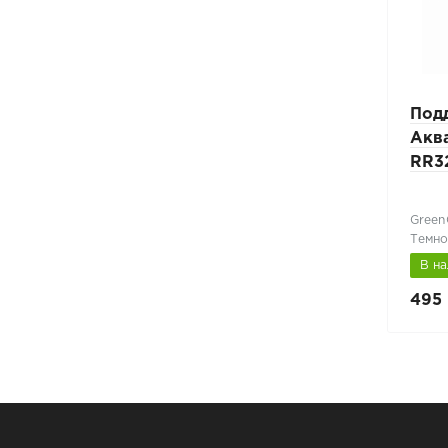
стем
Ограничитель перелива
Под
прямой Аквасистем
Аква
150/100
RR3
Green
GreenCoat Pural BT
Темно
В наличии
В н
4 038 руб.
495 
5 385 руб.