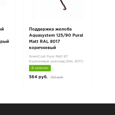
ый
Поддержка желоба
S-о
Aquasystem 125/90 Pural
Акв
ерый
Matt RAL 8017
Mat
коричневый
GreenCoat Pural Matt BT
Green
Коричневый шоколад (RAL 8017)
Темно
В наличии
В н
564 руб.
5 07
753 руб.