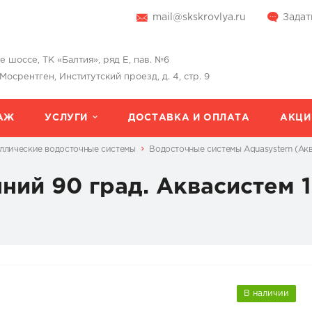
mail@skskrovlya.ru
Задат
шоссе, ТК «Балтия», ряд Е, пав. №6
 Мосрентген, Институтский проезд, д. 4, стр. 9
АЖ
УСЛУГИ
ДОСТАВКА И ОПЛАТА
АКЦИ
ллические водосточные системы
Водосточные системы Aquasystem (Ак
ний 90 град. Аквасистем 1
В наличии