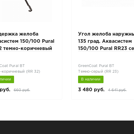
держка желоба
Угол желоба наружн
систем 150/100 Pural
135 град. Аквасистем
2 темно-коричневый
150/100 Pural RR23 с
Coat Pural BT
GreenCoat Pural BT
-коричневый (RR 32)
Темно-серый (RR 23)
аличии
В наличии
руб.
3 480 руб.
660 руб.
4 641 руб.