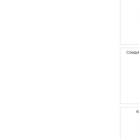
Соеди
К