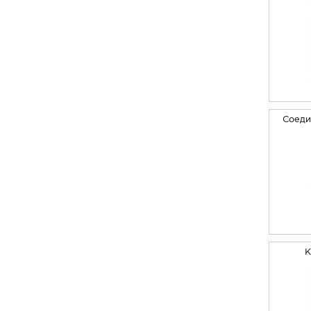
Соеди
К