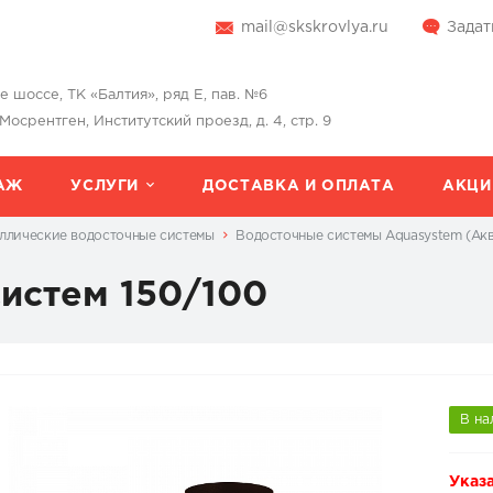
mail@skskrovlya.ru
Задат
шоссе, ТК «Балтия», ряд Е, пав. №6
 Мосрентген, Институтский проезд, д. 4, стр. 9
АЖ
УСЛУГИ
ДОСТАВКА И ОПЛАТА
АКЦИ
ллические водосточные системы
Водосточные системы Aquasystem (Ак
истем 150/100
В на
Указа