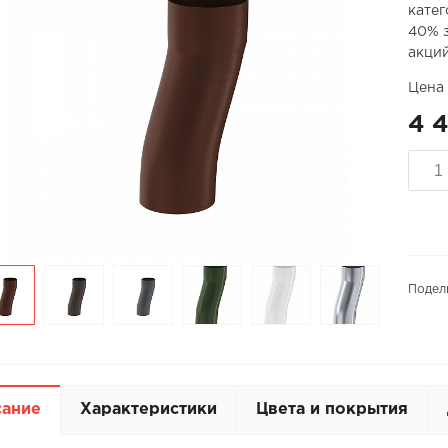
катег
40% з
акций
Цена 
4 4
Подел
сание
Характеристики
Цвета и покрытия