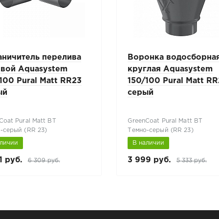
аничитель перелива
Воронка водосборна
овой Aquasystem
круглая Aquasystem
100 Pural Matt RR23
150/100 Pural Matt R
ый
серый
Coat Pural Matt BT
GreenCoat Pural Matt BT
-серый (RR 23)
Темно-серый (RR 23)
аличии
В наличии
1 руб.
3 999 руб.
6 309 руб.
5 333 руб.