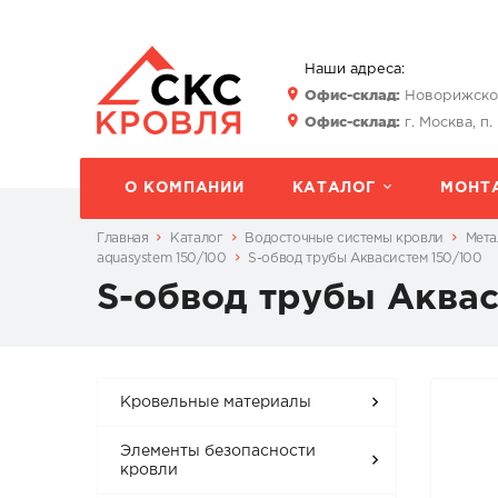
Наши адреса:
Офис-склад:
Новорижское 
Офис-склад:
г. Москва, п.
О КОМПАНИИ
КАТАЛОГ
МОНТ
Главная
Каталог
Водосточные системы кровли
Мета
aquasystem 150/100
S-обвод трубы Аквасистем 150/100
S-обвод трубы Аквас
Кровельные материалы
Элементы безопасности
кровли