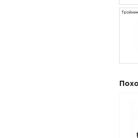
Тройни
Пох