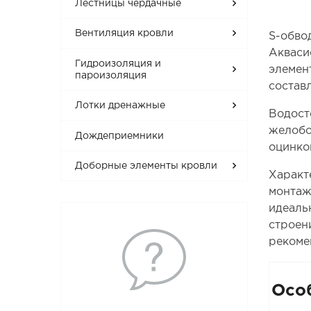
Лестницы чердачные
Вентиляция кровли
S-обво
Акваси
Гидроизоляция и
элемен
пароизоляция
составл
Лотки дренажные
Водост
желобо
Дождеприемники
оцинко
Доборные элементы кровли
Характ
монтаж
идеаль
строен
рекоме
Осо