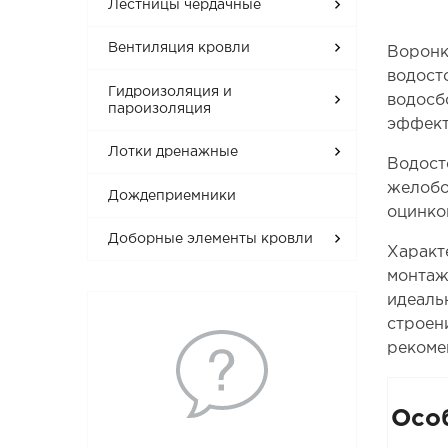
Лестницы чердачные
Вентиляция кровли
Воронк
водост
Гидроизоляция и
водосб
пароизоляция
эффект
Лотки дренажные
Водост
желобо
Дождеприемники
оцинко
Доборные элементы кровли
Характ
монтаж
идеаль
строен
рекоме
Осо