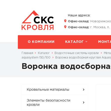
Наши адреса:
Офис-склад:
Новорижское 
Офис-склад:
г. Москва, п.
О КОМПАНИИ
КАТАЛОГ
МОНТ
Главная
Каталог
Водосточные системы кровли
Мета
aquasystem 150/100
Воронка водосборная круглая Aquas
Воронка водосборна
Кровельные материалы
Элементы безопасности
кровли