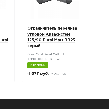
Ограничитель перелива
Сое
угловой Аквасистем
Акв
ural
125/90 Pural Matt RR23
Mat
серый
GreenCoat Pural Matt BT
Green
Темно-серый (RR 23)
Темно
В наличии
В н
4 677 руб.
515 
6 237 руб.