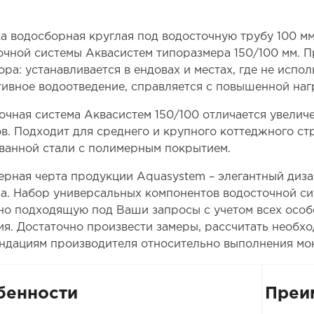
а водосборная круглая под водосточную трубу 100 м
очной системы Аквасистем типоразмера 150/100 мм. П
ора: устанавливается в ендовах и местах, где не испо
ивное водоотведение, справляется с повышенной наг
очная система Аквасистем 150/100 отличается увелич
в. Подходит для среднего и крупного коттеджного стр
ванной стали с полимерным покрытием.
ерная черта продукции Aquasystem – элегантный диза
а. Набор универсальных компонентов водосточной си
но подходящую под Ваши запросы с учетом всех особ
ия. Достаточно произвести замеры, рассчитать необх
ндациям производителя относительно выполнения мо
бенности
Преи