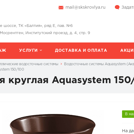
mail@skskrovlya.ru
Задат
шоссе, ТК «Балтия», ряд Е, пав. №6
 Мосрентген, Институтский проезд, д. 4, стр. 9
АЖ
УСЛУГИ
ДОСТАВКА И ОПЛАТА
АКЦИ
ллические водосточные системы
Водосточные системы Aquasystem (Ак
ystem 150/100
я круглая Aquasystem 150
В на
На д