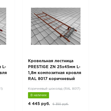
Кровельная лестница
Кро
 L-
PRESTIGE ZN 25х45мм L-
PRE
овля
1,8м композитная кровля
1,8
RAL 8017 коричневый
RAL
1)
Коричневый шоколад (RAL 8017)
Терр
В наличии
В н
4 445 руб.
4 44
6 350 руб.