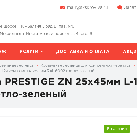
mail@skskrovlya.ru
Задат
шоссе, ТК «Балтия», ряд Е, пав. №6
 Мосрентген, Институтский проезд, д. 4, стр. 9
АЖ
УСЛУГИ
ДОСТАВКА И ОПЛАТА
АКЦИ
овельные лестницы
Кровельные лестницы для композитной черепицы
-1,2м композитная кровля RAL 6002 светло-зеленый
 PRESTIGE ZN 25x45мм L-
етло-зеленый
В наличии