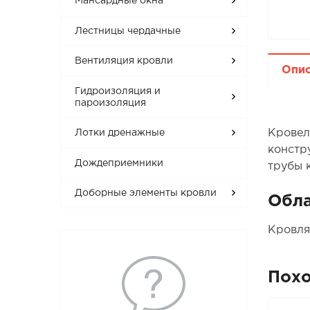
Мансардные окна
Лестницы чердачные
Вентиляция кровли
Опи
Гидроизоляция и
пароизоляция
Кровел
Лотки дренажные
констр
Дождеприемники
трубы к
Доборные элементы кровли
Обла
Кровля
Пох