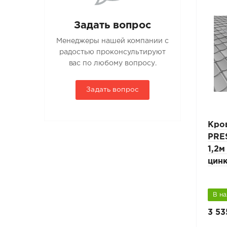
Задать вопрос
Менеджеры нашей компании с
радостью проконсультируют
вас по любому вопросу.
Задать вопрос
Кровельная лестница
Кро
 L-
PRESTIGE ZN 25х45мм L-
PRE
ля
1,8м композитная кровля
1,2м
вый
цин
В наличии
В н
4 445 руб.
3 53
6 350 руб.