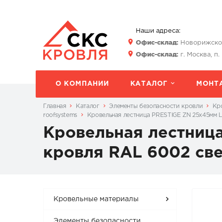
Наши адреса:
Офис-склад:
Новорижское 
Офис-склад:
г. Москва, п.
О КОМПАНИИ
КАТАЛОГ
МОНТ
Главная
Каталог
Элементы безопасности кровли
Кр
roofsystems
Кровельная лестница PRESTIGE ZN 25x45мм L
Кровельная лестница
кровля RAL 6002 св
Кровельные материалы
Элементы безопасности