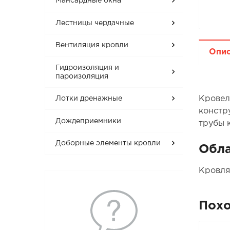
Мансардные окна
Лестницы чердачные
Вентиляция кровли
Опи
Гидроизоляция и
пароизоляция
Кровел
Лотки дренажные
констр
Дождеприемники
трубы к
Доборные элементы кровли
Обла
Кровля
Пох