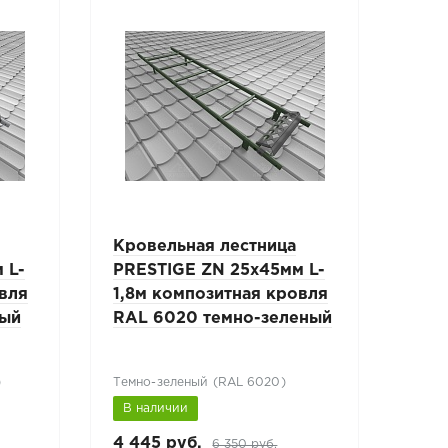
Кровельная лестница
Кро
 L-
PRESTIGE ZN 25х45мм L-
PRE
овля
1,8м композитная кровля
1,8
рый
RAL 6020 темно-зеленый
RAL
)
Темно-зеленый (RAL 6020)
Винн
В наличии
В н
4 445 руб.
4 44
6 350 руб.