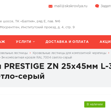
mail@skskrovlya.ru
Задат
шоссе, ТК «Балтия», ряд Е, пав. №6
 Мосрентген, Институтский проезд, д. 4, стр. 9
АЖ
УСЛУГИ
ДОСТАВКА И ОПЛАТА
АКЦИ
овельные лестницы
Кровельные лестницы для композитной черепицы
-3м композитная кровля RAL 7004 светло-серый
я PRESTIGE ZN 25x45мм L-
етло-серый
В наличии