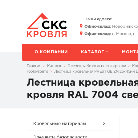
Наши адреса:
Офис-склад:
Новорижское 
Офис-склад:
г. Москва, п.
О КОМПАНИИ
КАТАЛОГ
МОНТ
Главная
Каталог
Элементы безопасности кровли
Кр
roofsystems
Лестница кровельная PRESTIGE ZN 25x45мм L
Лестница кровельна
кровля RAL 7004 св
Кровельные материалы
Элементы безопасности