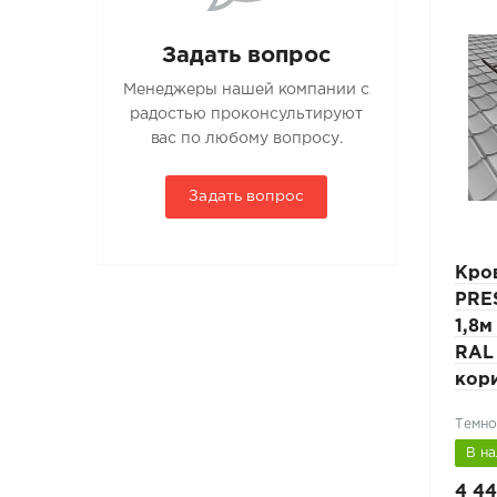
Задать вопрос
Менеджеры нашей компании с
радостью проконсультируют
вас по любому вопросу.
Задать вопрос
Лестница кровельная
Кро
 L-
PRESTIGE ZN 25x45мм L-
PRE
ля
3м композитная кровля
1,8м
RAL 6002 светло-
RAL
зеленый
кор
Лиственно-зеленый (RAL 6002)
Темно
В наличии
В н
6 545 руб.
4 44
9 350 руб.