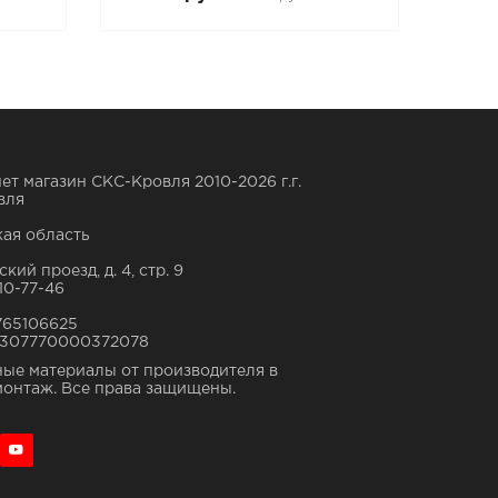
ет магазин СКС-Кровля 2010-2026 г.г.
вля
ая область
кий проезд, д. 4, стр. 9
10-77-46
765106625
307770000372078
ые материалы от производителя в
монтаж. Все права защищены.