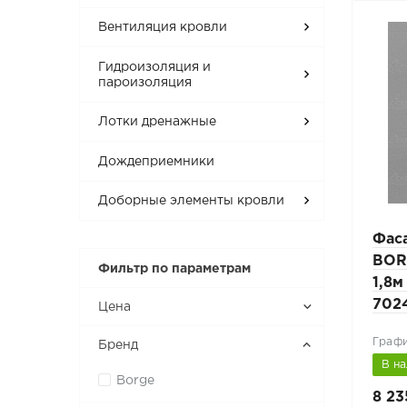
Вентиляция кровли
Гидроизоляция и
пароизоляция
Лотки дренажные
Дождеприемники
Доборные элементы кровли
Фас
BOR
Фильтр по параметрам
1,8м
702
Цена
Графи
Бренд
В н
Borge
8 23