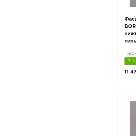
Фас
BOR
ниж
сер
Графи
В н
11 4