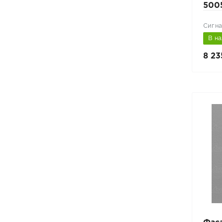
500
Сигна
В н
8 23