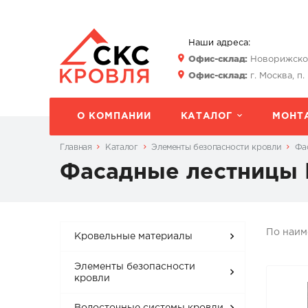
Наши адреса:
Офис-склад:
Новорижское 
Офис-склад:
г. Москва, п.
О КОМПАНИИ
КАТАЛОГ
МОНТ
Главная
Каталог
Элементы безопасности кровли
Фа
Фасадные лестницы 
По наи
Кровельные материалы
Элементы безопасности
кровли