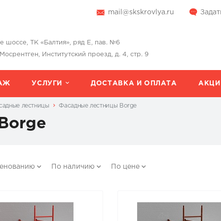
mail@skskrovlya.ru
Задат
шоссе, ТК «Балтия», ряд Е, пав. №6
 Мосрентген, Институтский проезд, д. 4, стр. 9
АЖ
УСЛУГИ
ДОСТАВКА И ОПЛАТА
АКЦИ
садные лестницы
Фасадные лестницы Borge
Borge
менованию
По наличию
По цене