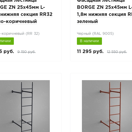
адная лестница
Фасадная лестница
GE ZN 25x45мм L-
BORGE ZN 25x45мм L
 нижняя секция RR32
1,8м нижняя секция R
но-коричневый
зеленый
-коричневый (RR 32)
Черный (RAL 9005)
аличии
В наличии
5 руб.
11 295 руб.
9 150 руб.
12 550 руб.