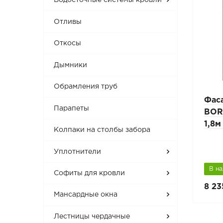
Водосточные системы кровли
Отливы
Откосы
Дымники
Обрамления труб
Фас
Парапеты
BOR
1,8м
Колпаки на столбы забора
Уплотнители
В н
Софиты для кровли
8 23
Мансардные окна
Лестницы чердачные