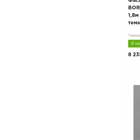
Фас
BOR
1,8м
тем
Темно
В н
8 23