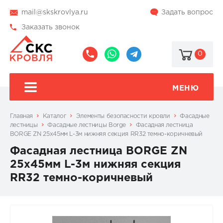
mail@skskrovlya.ru
Задать вопрос
Заказать звонок
0
8
8
@skskrovlya
(495)
(936)
510-
002-
МЕНЮ
77-
05-
46
07
Главная
Каталог
Элементы безопасности кровли
Фасадные
лестницы
Фасадные лестницы Borge
Фасадная лестница
BORGE ZN 25х45мм L-3м нижняя секция RR32 темно-коричневый
Фасадная лестница BORGE ZN
25х45мм L-3м нижняя секция
RR32 темно-коричневый