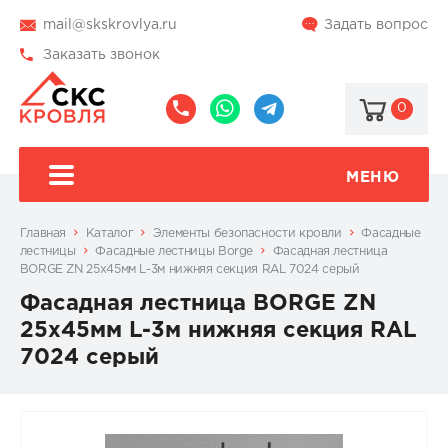
mail@skskrovlya.ru
Задать вопрос
Заказать звонок
0
8
8
@skskrovlya
(495)
(936)
510-
002-
МЕНЮ
77-
05-
46
07
Главная
Каталог
Элементы безопасности кровли
Фасадные
лестницы
Фасадные лестницы Borge
Фасадная лестница
BORGE ZN 25х45мм L-3м нижняя секция RAL 7024 серый
Фасадная лестница BORGE ZN
25х45мм L-3м нижняя секция RAL
7024 серый