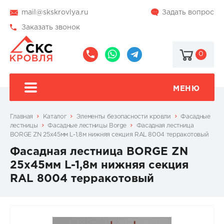
mail@skskrovlya.ru
Задать вопрос
Заказать звонок
0
8
8
@skskrovlya
(495)
(936)
510-
002-
МЕНЮ
77-
05-
46
07
Главная
Каталог
Элементы безопасности кровли
Фасадные
лестницы
Фасадные лестницы Borge
Фасадная лестница
BORGE ZN 25x45мм L-1,8м нижняя секция RAL 8004 терракотовый
Фасадная лестница BORGE ZN
25x45мм L-1,8м нижняя секция
RAL 8004 терракотовый