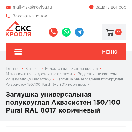
mail@skskrovlya.ru
Задать вопрос
Заказать звонок
0
8
8
@skskrovlya
(495)
(936)
510-
002-
МЕНЮ
77-
05-
46
07
Главная
Каталог
Водосточные системы кровли
Металлические водосточные системы
Водосточные системы
Aquasystem (Аквасистем)
Заглушка универсальная полукруглая
Аквасистем 150/100 Pural RAL 8017 коричневый
Заглушка универсальная
полукруглая Аквасистем 150/100
Pural RAL 8017 коричневый