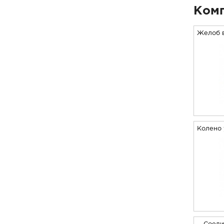
Комп
Желоб 
Колено