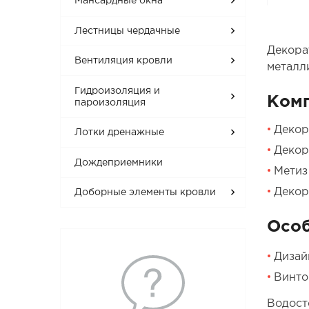
Мансардные окна
Лестницы чердачные
Декора
Вентиляция кровли
металл
Гидроизоляция и
Ком
пароизоляция
Декор
Лотки дренажные
Декор
Дождеприемники
Метиз
Декор
Доборные элементы кровли
Осо
Дизай
Винто
Водост