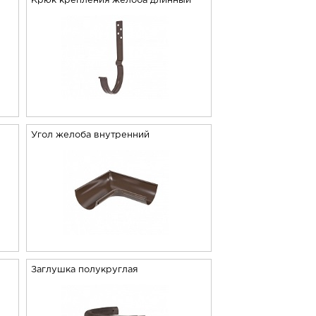
й
Крюк крепления желоба длинный
Угол желоба внутренний
Заглушка полукруглая