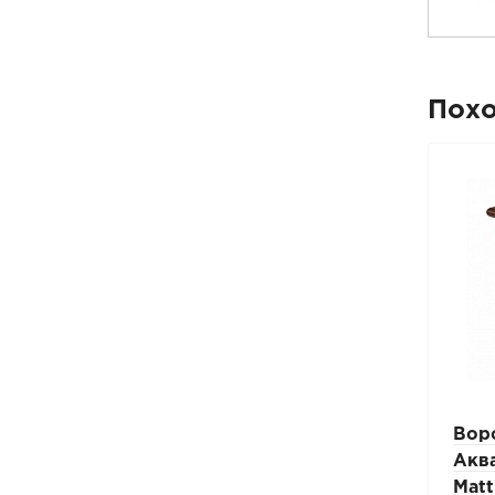
Пох
3 м
Воронка водосборная
Вор
ral
удлиненная Аквасистем
Аква
150/100
Matt