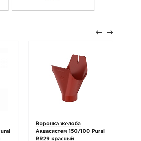
Воронка желоба
Кол
ural
Аквасистем 150/100 Pural
Акв
й
RR29 красный
RR2