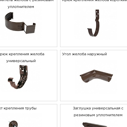
нитель желоба с резиновым
Крюк крепления желоба коротки
уплотнителем
рюк крепления желоба
Угол желоба наружный
универсальный
т крепления трубы
Заглушка универсальная с
резиновым уплотнителем