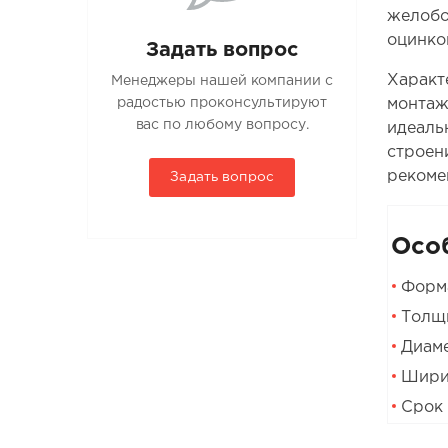
желобо
оцинко
Задать вопрос
Характ
Менеджеры нашей компании с
монтаж
радостью проконсультируют
вас по любому вопросу.
идеаль
строен
рекоме
Задать вопрос
Осо
Форма
Толщи
Диаме
Шири
Срок 