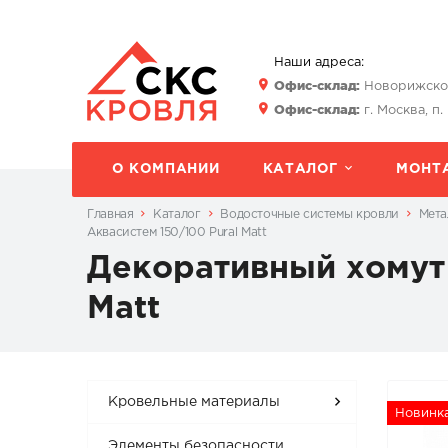
Наши адреса:
Офис-склад:
Новорижское 
Офис-склад:
г. Москва, п.
О КОМПАНИИ
КАТАЛОГ
МОНТ
Главная
Каталог
Водосточные системы кровли
Мета
Аквасистем 150/100 Pural Matt
Декоративный хомут 
Matt
Кровельные материалы
Новинк
Элементы безопасности