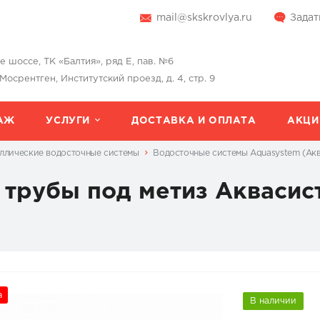
mail@skskrovlya.ru
Задат
шоссе, ТК «Балтия», ряд Е, пав. №6
 Мосрентген, Институтский проезд, д. 4, стр. 9
АЖ
УСЛУГИ
ДОСТАВКА И ОПЛАТА
АКЦИ
ллические водосточные системы
Водосточные системы Aquasystem (Ак
трубы под метиз Аквасист
а
В наличии