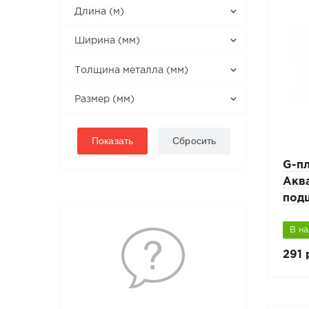
Длина (м)
Ширина (мм)
Толщина металла (мм)
Размер (мм)
G-п
Акв
под
В н
291 