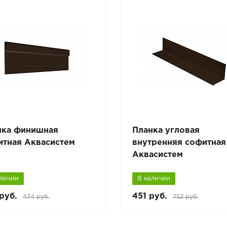
нка финишная
Планка угловая
итная Аквасистем
внутренняя софитная
Аквасистем
аличии
В наличии
руб.
451 руб.
474 руб.
752 руб.