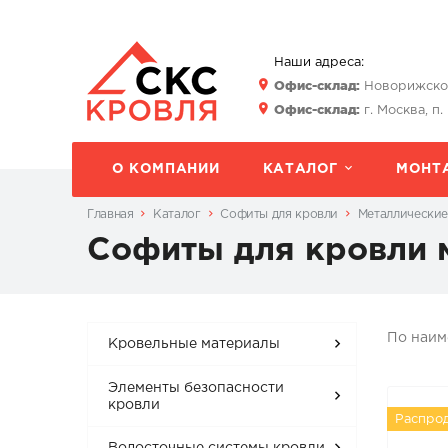
Наши адреса:
Офис-склад:
Новорижское 
Офис-склад:
г. Москва, п.
О КОМПАНИИ
КАТАЛОГ
МОНТ
Главная
Каталог
Софиты для кровли
Металлические
Софиты для кровли 
По наи
Кровельные материалы
Элементы безопасности
кровли
Распро