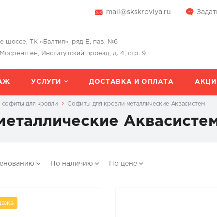
mail@skskrovlya.ru
Задат
шоссе, ТК «Балтия», ряд Е, пав. №6
 Мосрентген, Институтский проезд, д. 4, стр. 9
АЖ
УСЛУГИ
ДОСТАВКА И ОПЛАТА
АКЦИ
 софиты для кровли
Софиты для кровли металлические Аквасистем
металлические Аквасисте
менованию
По наличию
По цене
дажа