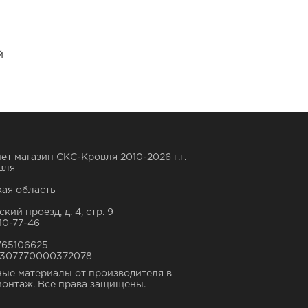
й
ет магазин СКС-Кровля 2010-2026 г.г.
вля
ая область
кий проезд, д. 4, стр. 9
10-77-46
765106625
307770000372078
ые материалы от производителя в
монтаж. Все права защищены.