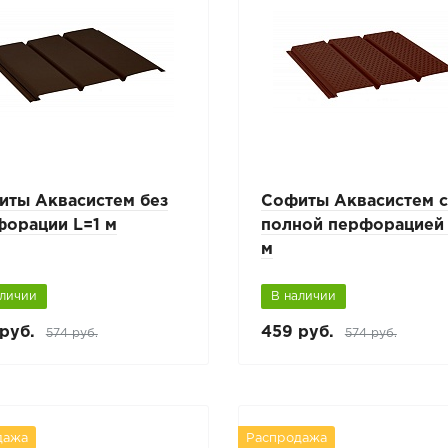
иты Аквасистем без
Софиты Аквасистем 
форации L=1 м
полной перфорацией 
м
аличии
В наличии
руб.
459 руб.
574 руб.
574 руб.
дажа
Распродажа