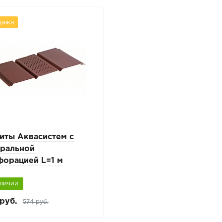
дажа
иты Аквасистем с
тральной
форацией L=1 м
аличии
руб.
574 руб.