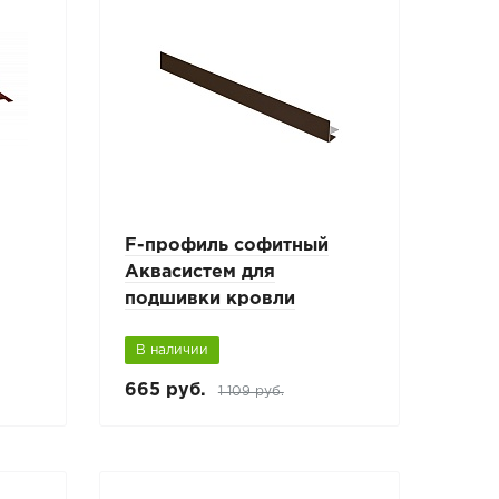
с
F-профиль софитный
Аквасистем для
подшивки кровли
В наличии
665 руб.
1 109 руб.