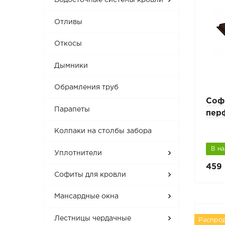
Водосточные системы кровли
Отливы
Откосы
Дымники
Обрамления труб
Соф
Парапеты
пер
Колпаки на столбы забора
В н
Уплотнители
459 
Софиты для кровли
Мансардные окна
Лестницы чердачные
Распро