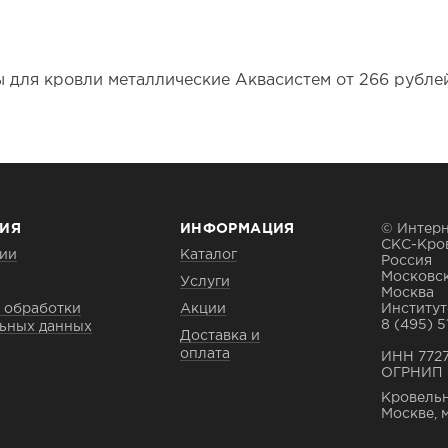
 для кровли металлические Аквасистем от 266 рубле
ИЯ
ИНФОРМАЦИЯ
© Интерн
СКС-Кро
ии
Каталог
Россия
Московск
Услуги
Москва
 обработки
Акции
Институтс
8 (495) 5
ьных данных
Доставка и
оплата
ИНН 772
ОГРНИП 
Кровельн
Москве, 