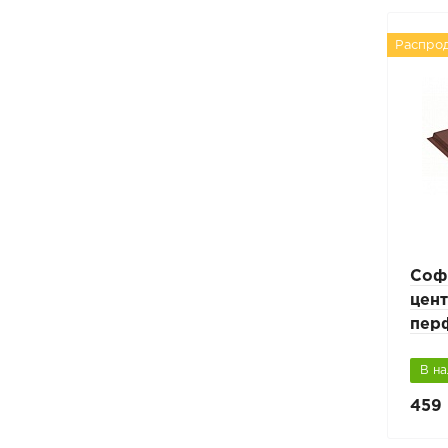
Распро
Соф
цен
пер
В н
459 