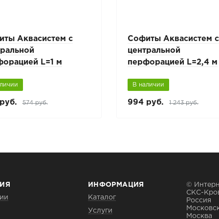
иты Аквасистем с
Софиты Аквасистем 
тральной
центральной
форацией L=1 м
перфорацией L=2,4 м
аличии
В наличии
руб.
994 руб.
574 руб.
1 243 руб.
ИЯ
ИНФОРМАЦИЯ
© Интерн
СКС-Кро
ии
Каталог
Россия
Московск
Услуги
Москва