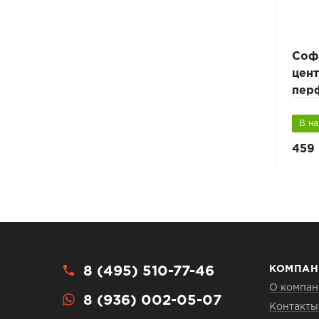
Планка угловая
Соф
внутренняя софитная
цен
Аквасистем
пер
В наличии
В н
451 руб.
459 
752 руб.
8 (495) 510-77-46
КОМПАН
О компан
8 (936) 002-05-07
Контакты