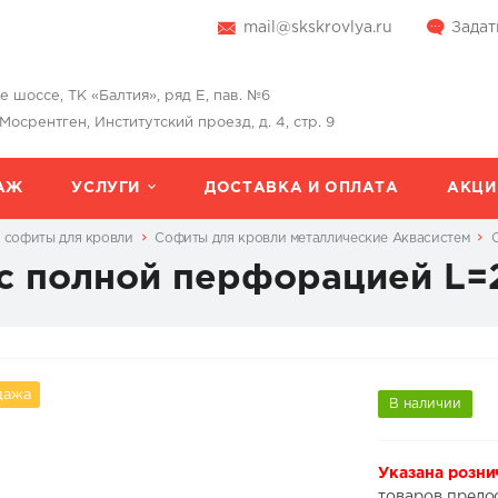
mail@skskrovlya.ru
Задат
шоссе, ТК «Балтия», ряд Е, пав. №6
 Мосрентген, Институтский проезд, д. 4, стр. 9
АЖ
УСЛУГИ
ДОСТАВКА И ОПЛАТА
АКЦИ
 софиты для кровли
Софиты для кровли металлические Аквасистем
с полной перфорацией L=2
дажа
В наличии
Указана розни
товаров предо