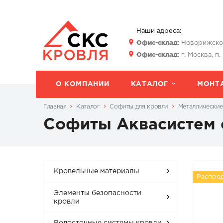
Наши адреса:
Офис-склад:
Новорижское 
Офис-склад:
г. Москва, п.
О КОМПАНИИ
КАТАЛОГ
МОНТ
Главная
Каталог
Софиты для кровли
Металлические
Софиты Аквасистем 
Кровельные материалы
Распро
Элементы безопасности
кровли