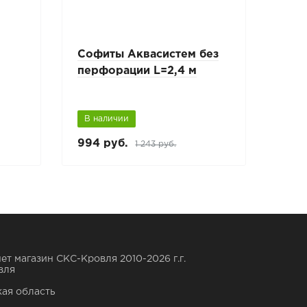
с
Софиты Аквасистем без
J-ф
перфорации L=2,4 м
соф
В наличии
В н
994 руб.
885 
1 243 руб.
ет магазин СКС-Кровля 2010-2026 г.г.
вля
ая область