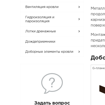
Вентиляция кровли
Металл
продол
Гидроизоляция и
карниз
пароизоляция
поверх
Лотки дренажные
Монтаж
придат
Дождеприемники
нескол
Доборные элементы кровли
Доб
G-планк
Задать вопрос