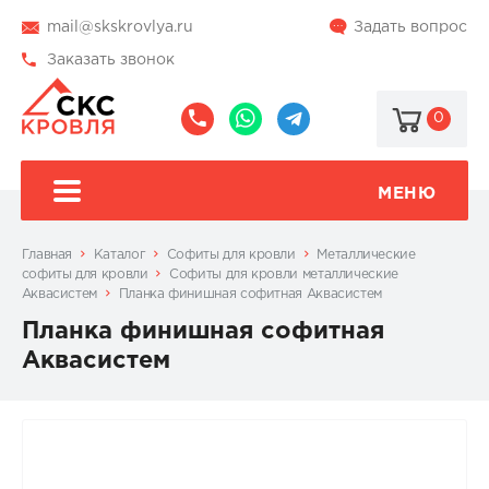
mail@skskrovlya.ru
Задать вопрос
Заказать звонок
0
8
8
@skskrovlya
(495)
(936)
510-
002-
МЕНЮ
77-
05-
46
07
Главная
Каталог
Софиты для кровли
Металлические
софиты для кровли
Софиты для кровли металлические
Аквасистем
Планка финишная софитная Аквасистем
Планка финишная софитная
Аквасистем