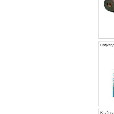
Подклад
Клей-ге