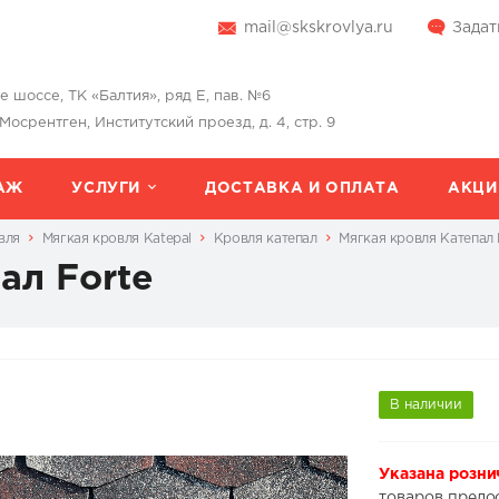
mail@skskrovlya.ru
Задат
шоссе, ТК «Балтия», ряд Е, пав. №6
 Мосрентген, Институтский проезд, д. 4, стр. 9
АЖ
УСЛУГИ
ДОСТАВКА И ОПЛАТА
АКЦИ
вля
Мягкая кровля Katepal
Кровля катепал
Мягкая кровля Катепал 
ал Forte
В наличии
Указана розни
товаров предо