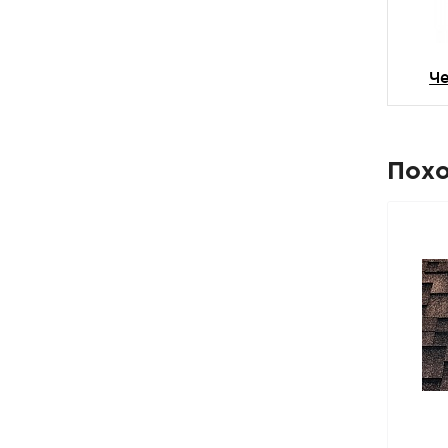
Ч
Пох