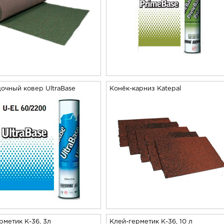
очный ковер UltraBase
Конёк-карниз Katepal
рметик К-36, 3л
Клей-герметик К-36, 10 л