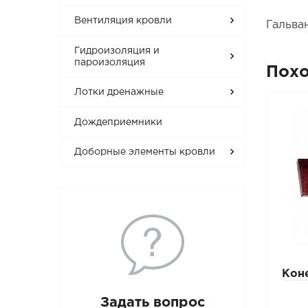
Вентиляция кровли
Гальва
Гидроизоляция и
пароизоляция
Пох
Лотки дренажные
Дождеприемники
Доборные элементы кровли
Katepal К-36 Клей 0,3 л
Коне
L
Задать вопрос