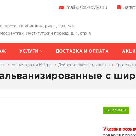
mail@skskrovlya.ru
Задат
шоссе, ТК «Балтия», ряд Е, пав. №6
 Мосрентген, Институтский проезд, д. 4, стр. 9
АЖ
УСЛУГИ
ДОСТАВКА И ОПЛАТА
АКЦИ
вля
Мягкая кровля Katepal
Доборные элементы катепал
Кровельны
гальванизированные с ши
В наличии
Указана розни
товаров предо