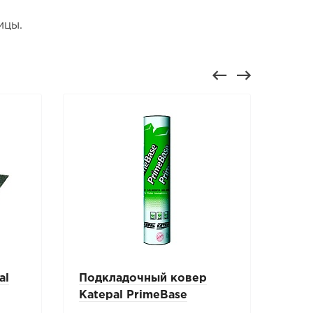
ицы.
al
Подкладочный ковер
Пла
Katepal PrimeBase
цве