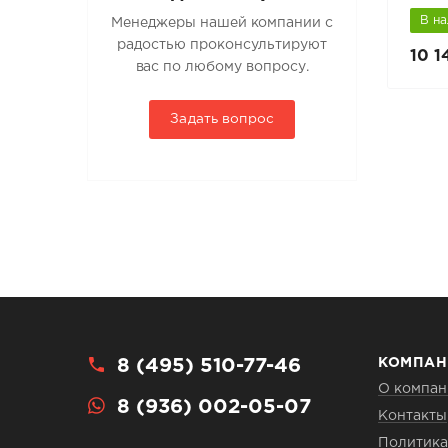
В наличии
В н
Менеджеры нашей компании с
радостью проконсультируют
1 840 руб.
10 1
вас по любому вопросу.
Задать вопрос
8 (495) 510-77-46
КОМПАН
О компан
8 (936) 002-05-07
Контакты
Политика