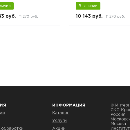
аличии
В наличии
43 руб.
10 143 руб.
11 270 руб.
11 270 руб.
ИЯ
ИНФОРМАЦИЯ
© Интерн
СКС-Кро
ии
Каталог
Россия
Московск
Услуги
Москва
 обработки
Акции
Институтс