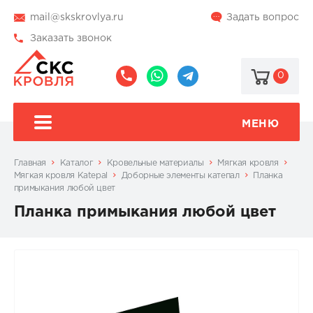
mail@skskrovlya.ru
Задать вопрос
Заказать звонок
0
8
8
@skskrovlya
(495)
(936)
510-
002-
МЕНЮ
77-
05-
46
07
Главная
Каталог
Кровельные материалы
Мягкая кровля
Мягкая кровля Katepal
Доборные элементы катепал
Планка
примыкания любой цвет
Планка примыкания любой цвет