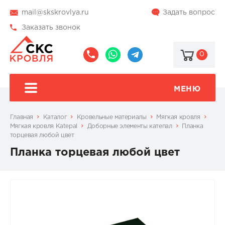
mail@skskrovlya.ru
Задать вопрос
Заказать звонок
0
8
8
@skskrovlya
(495)
(936)
510-
002-
МЕНЮ
77-
05-
46
07
Главная
Каталог
Кровельные материалы
Мягкая кровля
Мягкая кровля Katepal
Доборные элементы катепал
Планка
торцевая любой цвет
Планка торцевая любой цвет