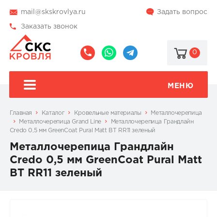
mail@skskrovlya.ru
Задать вопрос
Заказать звонок
0
8
8
@skskrovlya
(495)
(936)
510-
002-
МЕНЮ
77-
05-
46
07
Главная
Каталог
Кровельные материалы
Металлочерепица
Металлочерепица Grand Line
Металлочерепица Грандлайн
Credo 0,5 мм GreenCoat Pural Matt BT RR11 зеленый
Металлочерепица Грандлайн
Credo 0,5 мм GreenCoat Pural Matt
BT RR11 зеленый