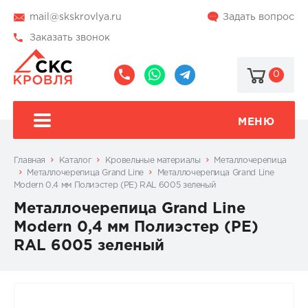
mail@skskrovlya.ru
Задать вопрос
Заказать звонок
0
8
8
@skskrovlya
(495)
(936)
510-
002-
МЕНЮ
77-
05-
46
07
Главная
Каталог
Кровельные материалы
Металлочерепица
Металлочерепица Grand Line
Металлочерепица Grand Line
Modern 0,4 мм Полиэстер (PE) RAL 6005 зеленый
Металлочерепица Grand Line
Modern 0,4 мм Полиэстер (PE)
RAL 6005 зеленый