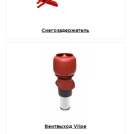
Снегозадержатель
Вентвыход Vilpe