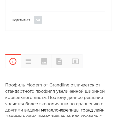
Поделиться:
Цвета и
Прайс-
Характеристики
Документы
Описание
покрытия
лист
Профиль Modern от Grandline отличается от
стандартного профиля увеличенной шириной
кровельного листа. Поэтому данное решение
является более экономичным по сравнению с
другими видами
металлочерепицы гранд лайн
.
Данный нюанс имеет значение для кровель с