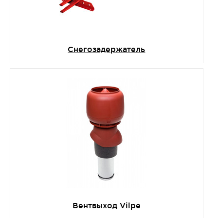
Снегозадержатель
Вентвыход Vilpe