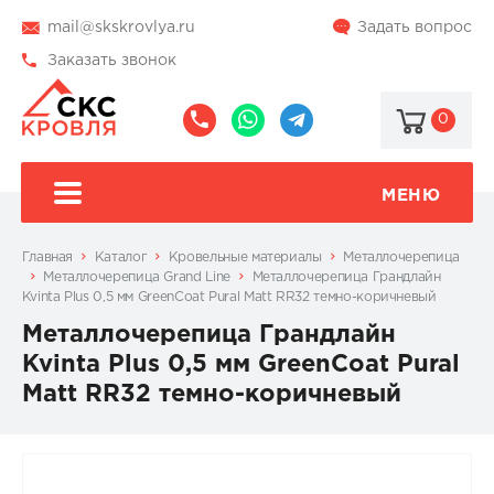
mail@skskrovlya.ru
Задать вопрос
Заказать звонок
0
8
8
@skskrovlya
(495)
(936)
510-
002-
МЕНЮ
77-
05-
46
07
Главная
Каталог
Кровельные материалы
Металлочерепица
Металлочерепица Grand Line
Металлочерепица Грандлайн
Kvinta Plus 0,5 мм GreenCoat Pural Matt RR32 темно-коричневый
Металлочерепица Грандлайн
Kvinta Plus 0,5 мм GreenCoat Pural
Matt RR32 темно-коричневый