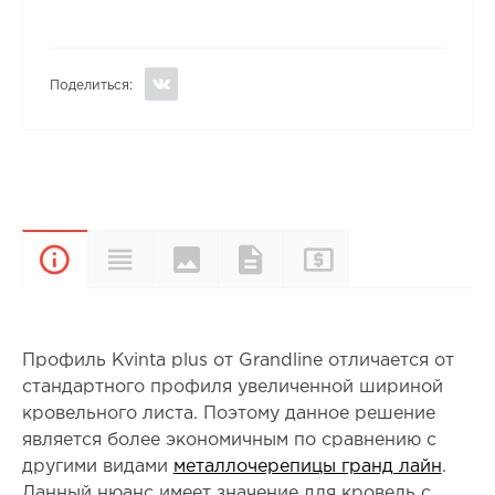
Поделиться:
Цвета и
Прайс-
Характеристики
Документы
Описание
покрытия
лист
Профиль Kvinta plus от Grandline отличается от
стандартного профиля увеличенной шириной
кровельного листа. Поэтому данное решение
является более экономичным по сравнению с
другими видами
металлочерепицы гранд лайн
.
Данный нюанс имеет значение для кровель с