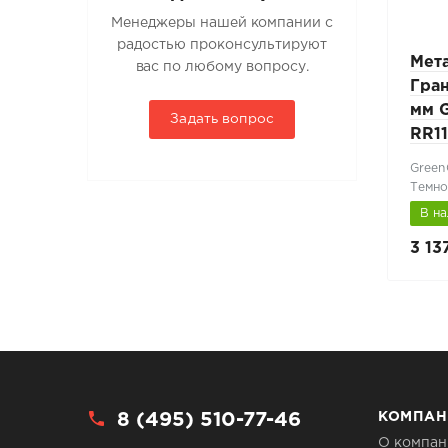
Менеджеры нашей компании с
радостью проконсультируют
nd
Металлочерепица Grand
Мет
вас по любому вопросу.
lite
Line Classic 0,5 мм Satin
Гран
й
RAL 8017 коричневый
мм G
Задать вопрос
RR11
Satin
Green
Коричневый шоколад (RAL 8017)
Темно
В наличии
В н
666 руб.
3 13
741 руб.
8 (495) 510-77-46
КОМПАН
О компан