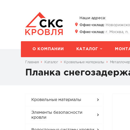
Наши адреса:
Офис-склад:
Новорижское 
Офис-склад:
г. Москва, п.
О КОМПАНИИ
КАТАЛОГ
МОНТ
Главная
Каталог
Кровельные материалы
Металлоче
Планка снегозадерж
Кровельные материалы
Элементы безопасности
кровли