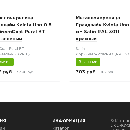
аллочерепица
Металлочерепица
длайн Kvinta Uno 0,5
Грандлайн Kvinta Uno
reenCoat Pural BT
мм Satin RAL 3011
 зеленый
красный
Coat Pural BT
Satin
-зеленый (RR 11)
Коричнево-красный (RAL 301
аличии
В наличии
7 руб.
703 руб.
3 486 руб.
782 руб.
ИЯ
ИНФОРМАЦИЯ
© Интерн
СКС-Кро
ии
Каталог