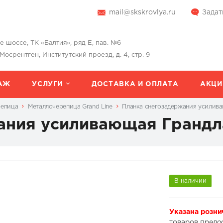
mail@skskrovlya.ru
Задат
шоссе, ТК «Балтия», ряд Е, пав. №6
 Мосрентген, Институтский проезд, д. 4, стр. 9
АЖ
УСЛУГИ
ДОСТАВКА И ОПЛАТА
АКЦИ
репица
Металлочерепица Grand Line
Планка снегозадержания усилив
ания усиливающая Грандл
В наличии
Указана розни
товаров предо