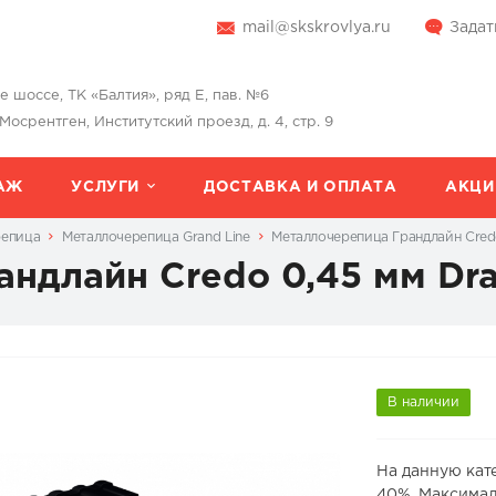
mail@skskrovlya.ru
Задат
шоссе, ТК «Балтия», ряд Е, пав. №6
 Мосрентген, Институтский проезд, д. 4, стр. 9
АЖ
УСЛУГИ
ДОСТАВКА И ОПЛАТА
АКЦИ
репица
Металлочерепица Grand Line
Металлочерепица Грандлайн Cred
андлайн Credo 0,45 мм Dr
В наличии
На данную кат
40%. Максимал