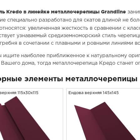
ь Kredo в линейке металлочерепицы Grandline
зани
ие специально разработано для скатов длиной не бол
относятся: увеличенная жесткость в сравнении с кла
ствует узнаваемый средиземноморский стиль черепиц
гребня в сочетании с плавными и ровными линиями во
ы ищите наиболее приближенное к натуральному ори
 Вашего дома, тогда металлочерепица Кредо станет 
рные элементы металлочерепицы 
верхняя 115x30x115
Ендова верхняя 145х145