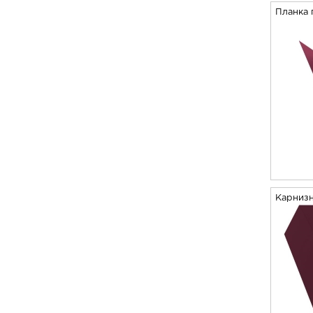
Планка 
Карнизн