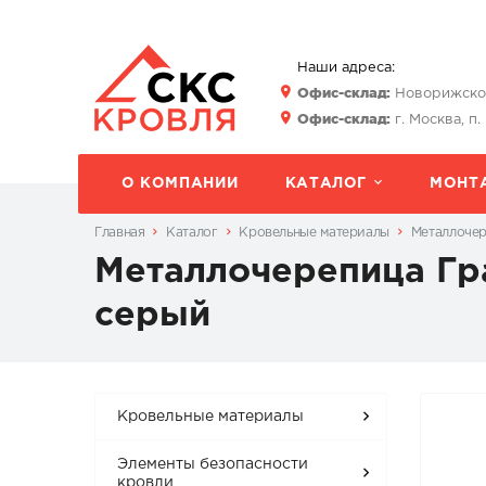
Наши адреса:
Офис-склад:
Новорижское 
Офис-склад:
г. Москва, п.
О КОМПАНИИ
КАТАЛОГ
МОНТ
Главная
Каталог
Кровельные материалы
Металлоче
Металлочерепица Гра
серый
Кровельные материалы
Элементы безопасности
кровли