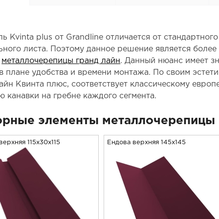
ь Kvinta plus от Grandline отличается от стандартн
ьного листа. Поэтому данное решение является боле
и
металлочерепицы гранд лайн
. Данный нюанс имеет з
 в плане удобства и времени монтажа. По своим эстет
айн Квинта плюс, соответствует классическому европ
ю канавки на гребне каждого сегмента.
рные элементы металлочерепицы 
верхняя 115x30x115
Ендова верхняя 145х145