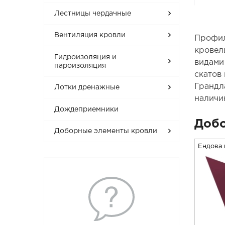
Лестницы чердачные
Вентиляция кровли
Профил
кровел
Гидроизоляция и
видам
пароизоляция
скатов
Грандл
Лотки дренажные
наличи
Дождеприемники
Добо
Доборные элементы кровли
Ендова 