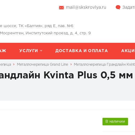
mail@skskrovlya.ru
Задат
шоссе, ТК «Балтия», ряд Е, пав. №6
 Мосрентген, Институтский проезд, д. 4, стр. 9
АЖ
УСЛУГИ
ДОСТАВКА И ОПЛАТА
АКЦИ
репица
Металлочерепица Grand Line
Металлочерепица Грандлайн Kvinta
ндлайн Kvinta Plus 0,5 мм
В наличии