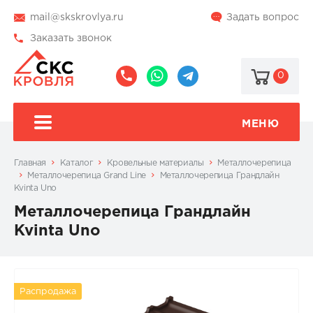
mail@skskrovlya.ru
Задать вопрос
Заказать звонок
0
8
8
@skskrovlya
(495)
(936)
510-
002-
МЕНЮ
77-
05-
46
07
Главная
Каталог
Кровельные материалы
Металлочерепица
Металлочерепица Grand Line
Металлочерепица Грандлайн
Kvinta Uno
Металлочерепица Грандлайн
Kvinta Uno
Распродажа