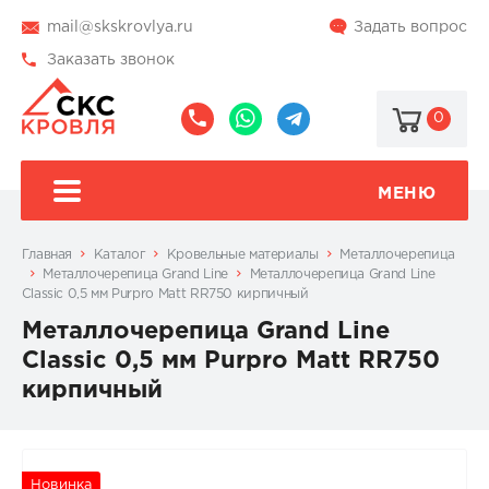
mail@skskrovlya.ru
Задать вопрос
Заказать звонок
0
8
8
@skskrovlya
(495)
(936)
510-
002-
МЕНЮ
77-
05-
46
07
Главная
Каталог
Кровельные материалы
Металлочерепица
Металлочерепица Grand Line
Металлочерепица Grand Line
Classic 0,5 мм Purpro Matt RR750 кирпичный
Металлочерепица Grand Line
Classic 0,5 мм Purpro Matt RR750
кирпичный
Новинка