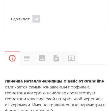
Поделиться:
Цвета и
Прайс-
Характеристики
Документы
Описание
покрытия
лист
Линейка металлочерипицы Classic от Grandline
отличается самым узнаваемым профилем,
геометрия которого наиболее соответствует
геометрии классической натуральной черепицы
из керамики. Именно традиционные параметры и