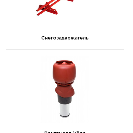
Снегозадержатель
Вентвыход Vilpe