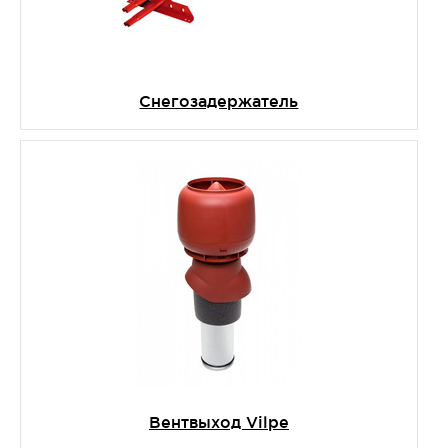
Снегозадержатель
Вентвыход Vilpe