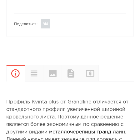
Поделиться:
Цвета и
Прайс-
Характеристики
Документы
Описание
покрытия
лист
Профиль Kvinta plus от Grandline отличается от
стандартного профиля увеличенной шириной
кровельного листа. Поэтому данное решение
является более экономичным по сравнению с
другими видами
металлочерепицы гранд лайн
.
Данный нюанс имеет значение для кровель с