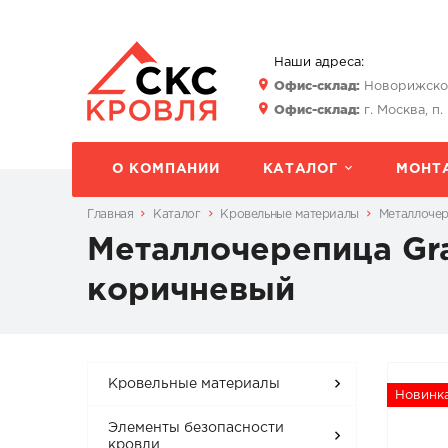
Наши адреса:
Офис-склад:
Новорижское 
Офис-склад:
г. Москва, п.
О КОМПАНИИ
КАТАЛОГ
МОНТ
Главная
Каталог
Кровельные материалы
Металлоче
Металлочерепица Gran
коричневый
Кровельные материалы
Новинк
Элементы безопасности
кровли