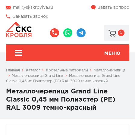
mail@skskrovlya.ru
Задать вопрос
Заказать звонок
0
8
8
@skskrovlya
(495)
(936)
510-
002-
МЕНЮ
77-
05-
46
07
Главная
Каталог
Кровельные материалы
Металлочерепица
Металлочерепица Grand Line
Металлочерепица Grand Line
Classic 0,45 мм Полиэстер (PE) RAL 3009 темно-красный
Металлочерепица Grand Line
Classic 0,45 мм Полиэстер (PE)
RAL 3009 темно-красный