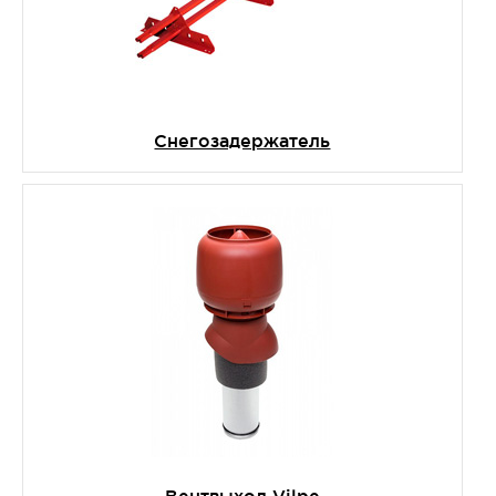
Снегозадержатель
Вентвыход Vilpe