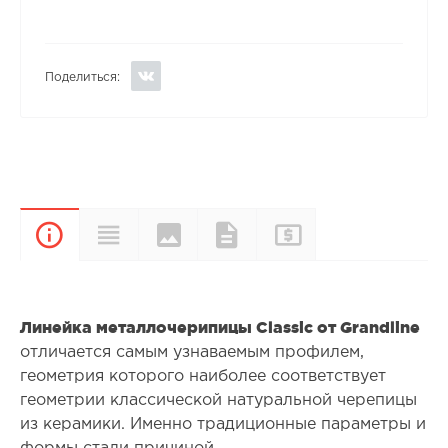
Поделиться:
Цвета и
Прайс-
Характеристики
Документы
Описание
покрытия
лист
Линейка металлочерипицы Classic от Grandline
отличается самым узнаваемым профилем,
геометрия которого наиболее соответствует
геометрии классической натуральной черепицы
из керамики. Именно традиционные параметры и