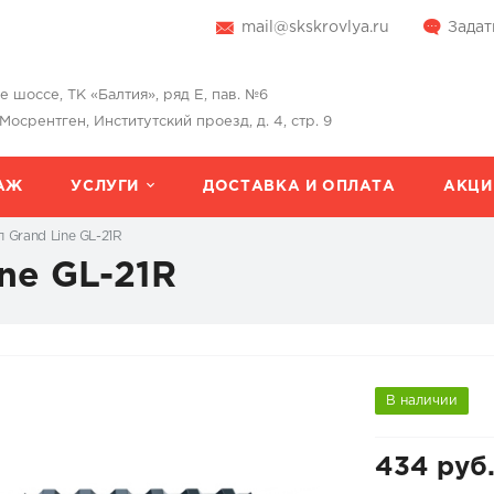
mail@skskrovlya.ru
Задат
шоссе, ТК «Балтия», ряд Е, пав. №6
 Мосрентген, Институтский проезд, д. 4, стр. 9
АЖ
УСЛУГИ
ДОСТАВКА И ОПЛАТА
АКЦИ
 Grand Line GL-21R
ne GL-21R
В наличии
434 руб