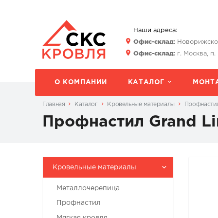
Наши адреса:
Офис-склад:
Новорижское 
Офис-склад:
г. Москва, п.
О КОМПАНИИ
КАТАЛОГ
МОНТ
Главная
Каталог
Кровельные материалы
Профнастил
Профнастил Grand Li
Кровельные материалы
Металлочерепица
Профнастил
Мягкая кровля