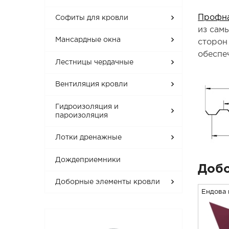
Профна
Софиты для кровли
из сам
Мансардные окна
сторон
обеспе
Лестницы чердачные
Вентиляция кровли
Гидроизоляция и
пароизоляция
Лотки дренажные
Дождеприемники
Добо
Доборные элементы кровли
Ендова 