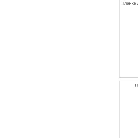
Планка 
П