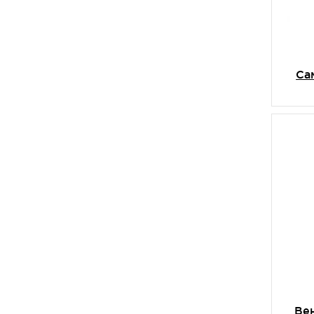
Cа
Ве