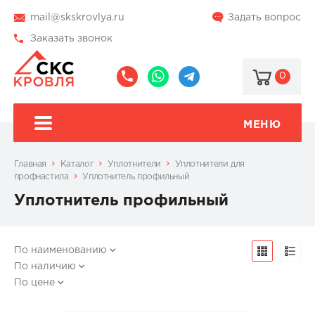
mail@skskrovlya.ru
Задать вопрос
Заказать звонок
0
8
8
@skskrovlya
(495)
(936)
510-
002-
МЕНЮ
77-
05-
46
07
Главная
Каталог
Уплотнители
Уплотнители для
профнастила
Уплотнитель профильный
Уплотнитель профильный
По наименованию
По наличию
По цене