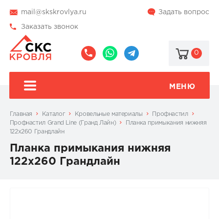
mail@skskrovlya.ru
Задать вопрос
Заказать звонок
0
8
8
@skskrovlya
(495)
(936)
510-
002-
МЕНЮ
77-
05-
46
07
Главная
Каталог
Кровельные материалы
Профнастил
Профнастил Grand Line (Гранд Лайн)
Планка примыкания нижняя
122х260 Грандлайн
Планка примыкания нижняя
122х260 Грандлайн