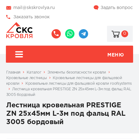
mail@skskrovlya.ru
Задать вопрос
Заказать звонок
0
8
8
@skskrovlya
(495)
(936)
510-
002-
МЕНЮ
77-
05-
46
07
Главная
Каталог
Элементы безопасности кровли
Кровельные лестницы
Кровельные лестницы для фальцевой
кровли
Кровельные лестницы для фальцевой кровли roofsystems
Лестница кровельная PRESTIGE ZN 25x45мм L-3м под фальц RAL
3005 бордовый
Лестница кровельная PRESTIGE
ZN 25x45мм L-3м под фальц RAL
3005 бордовый