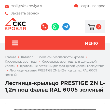
mail@skskrovlya.ru
Задать вопрос
Заказать звонок
0
8
8
@skskrovlya
(495)
(936)
510-
002-
МЕНЮ
77-
05-
46
07
Главная
Каталог
Элементы безопасности кровли
Кровельные лестницы
Кровельные лестницы для фальцевой
кровли
Кровельные лестницы для фальцевой кровли roofsystems
Лестница-крыльцо PRESTIGE ZN L-1,2м под фальц RAL 6005
зеленый
Лестница-крыльцо PRESTIGE ZN L-
1,2м под фальц RAL 6005 зеленый