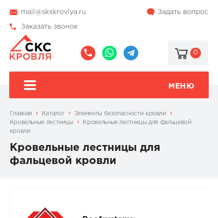
mail@skskrovlya.ru
Задать вопрос
Заказать звонок
0
8
8
@skskrovlya
(495)
(936)
510-
002-
МЕНЮ
77-
05-
46
07
Главная
Каталог
Элементы безопасности кровли
Кровельные лестницы
Кровельные лестницы для фальцевой
кровли
Кровельные лестницы для
фальцевой кровли